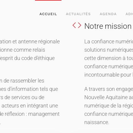
ACCUEIL
ACTUALITÉS
AGENDA
AD
Notre mission
ation et antenne régionale
La confiance numériq
itionne comme relais
solutions numériques.
’esprit du code d’éthique
cette dimension à tou
confiance numérique, 
incontournable pour 
on de rassembler les
mes d’information tels que
A travers son engagem
urs de services ou de
Nouvelle Aquitaine
es acteurs en intégrant une
numérique de la régio
de réflexion : management
confiance numérique t
…
naissance.