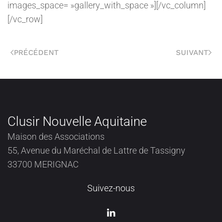
images_space= »gallery_with_space »][/vc_column]
[/vc_row]
PRÉCÉDENT
SUIVANT
Clusir Nouvelle Aquitaine
Maison des Associations
55, Avenue du Maréchal de Lattre de Tassigny
33700 MERIGNAC
Suivez-nous