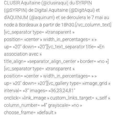
CLUSIR Aquitaine (@clusiraqui) du SYRPIN
(@SYRPIN) de Digital Aquitaine (@DigitAqui) et
d’AQUINUM (@aquinum) et se déroulera le 7 mai au
node à Bordeaux à partir de 18h30.[/vc_column_text]
[vc_separator type= »transparent »
position= »center » width_in_percentages= » »
up= »20″ down= »20″][vc_text_separator title= »En
association avec »
title_align= »separator_align_center » border= »no »]
[vc_separator type= »transparent »
position= »center » width_in_percentages= » »
up= »20″ down= »20″][vc_gallery type= »image_grid »
interval= »3″ images= »36,23,24,81″
onclick= »link_image » custom_links_target= »_self »
column_number= »4″ grayscale= »no »
choose_frame= »default »