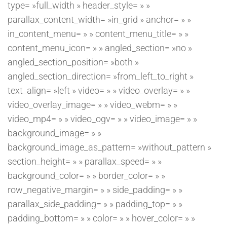
type= »full_width » header_style= » »
parallax_content_width= »in_grid » anchor= » »
in_content_menu= » » content_menu_title= » »
content_menu_icon= » » angled_section= »no »
angled_section_position= »both »
angled_section_direction= »from_left_to_right »
text_align= »left » video= » » video_overlay= » »
video_overlay_image= » » video_webm= » »
video_mp4= » » video_ogv= » » video_image= » »
background_image= » »
background_image_as_pattern= »without_pattern »
section_height= » » parallax_speed= » »
background_color= » » border_color= » »
row_negative_margin= » » side_padding= » »
parallax_side_padding= » » padding_top= » »
padding_bottom= » » color= » » hover_color= » »