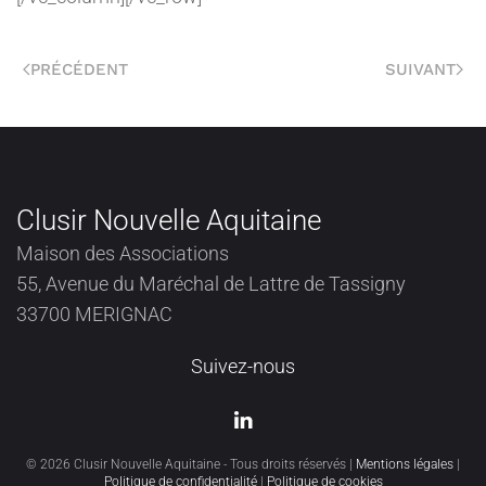
PRÉCÉDENT
SUIVANT
Clusir Nouvelle Aquitaine
Maison des Associations
55, Avenue du Maréchal de Lattre de Tassigny
33700 MERIGNAC
Suivez-nous
©
2026
Clusir Nouvelle Aquitaine - Tous droits réservés |
Mentions légales
|
Politique de confidentialité
|
Politique de cookies