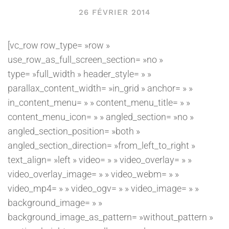
26 FÉVRIER 2014
[vc_row row_type= »row »
use_row_as_full_screen_section= »no »
type= »full_width » header_style= » »
parallax_content_width= »in_grid » anchor= » »
in_content_menu= » » content_menu_title= » »
content_menu_icon= » » angled_section= »no »
angled_section_position= »both »
angled_section_direction= »from_left_to_right »
text_align= »left » video= » » video_overlay= » »
video_overlay_image= » » video_webm= » »
video_mp4= » » video_ogv= » » video_image= » »
background_image= » »
background_image_as_pattern= »without_pattern »