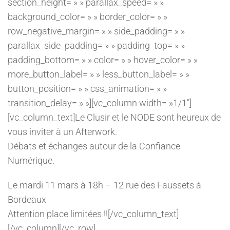
section_height= » » parallax_speed= » »
background_color= » » border_color= » »
row_negative_margin= » » side_padding= » »
parallax_side_padding= » » padding_top= » »
padding_bottom= » » color= » » hover_color= » »
more_button_label= » » less_button_label= » »
button_position= » » css_animation= » »
transition_delay= » »][vc_column width= »1/1″]
[vc_column_text]Le Clusir et le NODE sont heureux de
vous inviter à un Afterwork.
Débats et échanges autour de la Confiance
Numérique.
Le mardi 11 mars à 18h – 12 rue des Faussets à
Bordeaux
Attention place limitées !![/vc_column_text]
[/vc_column][/vc_row]