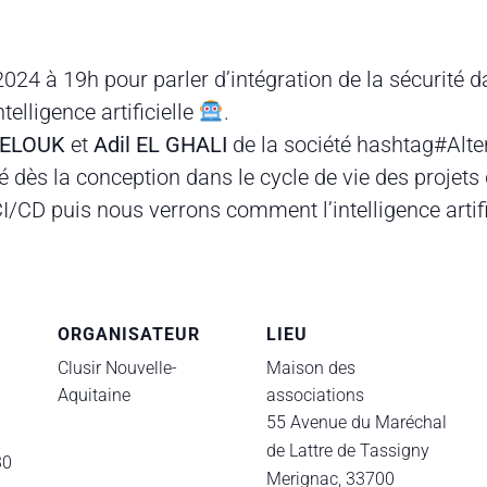
024 à 19h pour parler d’intégration de la sécurité 
telligence artificielle
.
MELOUK
et
Adil EL GHALI
de la société hashtag#Alte
té dès la conception dans le cycle de vie des proje
I/CD puis nous verrons comment l’intelligence artifi
ORGANISATEUR
LIEU
Clusir Nouvelle-
Maison des
Aquitaine
associations
55 Avenue du Maréchal
de Lattre de Tassigny
30
Merignac
,
33700