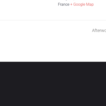
France
+ Google Map
Afterw