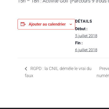
15h – 18h : Activité Golf (Parcours 9 trous
DÉTAILS
Ajouter au calendrier
Début :
5 juillet 2018
Fin :
6 juillet 2018
RGPD : la CNIL démêle le vrai du
Preve
faux
numér