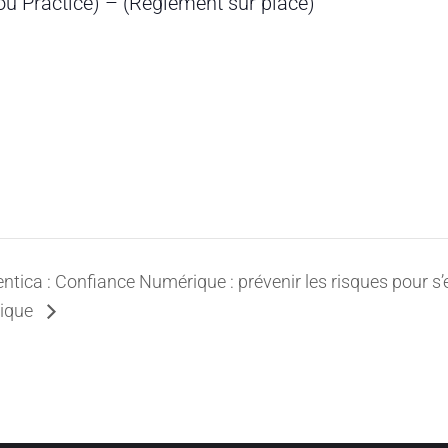
 ou Practice) – (Règlement sur place)
ntica : Confiance Numérique : prévenir les risques pour s
ique