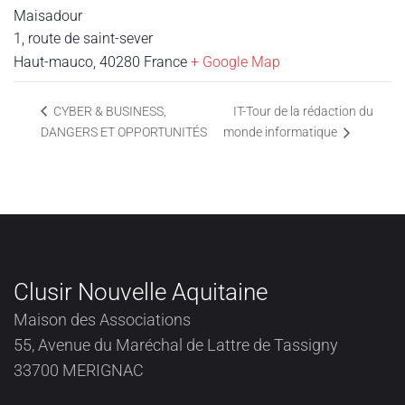
Maisadour
1, route de saint-sever
Haut-mauco
,
40280
France
+ Google Map
IT-Tour de la rédaction du
CYBER & BUSINESS,
DANGERS ET OPPORTUNITÉS
monde informatique
Clusir Nouvelle Aquitaine
Maison des Associations
55, Avenue du Maréchal de Lattre de Tassigny
33700 MERIGNAC