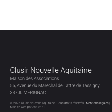
Clusir Nouvelle Aquitaine
Maison des Associations
55, Avenue du Maréchal de Lattre de Tassigny
33700 MERIGNAC
©
2026
Clusir Nouvelle Aquitaine - Tous droits réservés |
Mentions légales
|
Mise en web par
Atelier 51
.