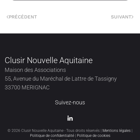
PRÉCÉDENT
SUIVANT
Clusir Nouvelle Aquitaine
Maison des Associations
55, Avenue du Maréchal de Lattre de Tassigny
33700 MERIGNAC
Suivez-nous
©
2026
Clusir Nouvelle Aquitaine - Tous droits réservés |
Mentions légales
|
Politique de confidentialité
|
Politique de cookies