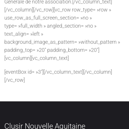
Générale de notre association.[/vc_column_text]
[/vc_column][/vc_row][vc_row row_type= »row »
use_row_as_full_screen_section= »no »
type= »full_width » angled_section= »no »
text_align= »left »
background_image_as_pattern= »without_pattern »
padding_top= »20″ padding_bottom= »20″]
[vc_column][vc_column_text]
[eventBox id= »3″][/vc_column_text][/vc_column]
[/vc_row]
Clusir Nouvelle Aquitaine