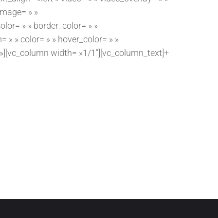
image= » »
or= » » border_color= » »
» » color= » » hover_color= » »
» »][vc_column width= »1/1″][vc_column_text]+