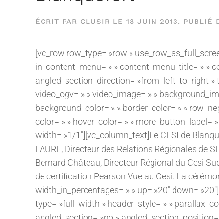
ÉCRIT PAR
CLUSIR
LE
18 JUIN 2013
. PUBLIÉ
[vc_row row_type= »row » use_row_as_full_screen
in_content_menu= » » content_menu_title= » » c
angled_section_direction= »from_left_to_right » 
video_ogv= » » video_image= » » background_im
background_color= » » border_color= » » row_ne
color= » » hover_color= » » more_button_label= »
width= »1/1″][vc_column_text]Le CESI de Blanque
FAURE, Directeur des Relations Régionales de S
Bernard Château, Directeur Régional du Cesi Sud-
de certification Pearson Vue au Cesi. La cérémon
width_in_percentages= » » up= »20″ down= »20″]
type= »full_width » header_style= » » parallax_
angled_section= »no » angled_section_position= »