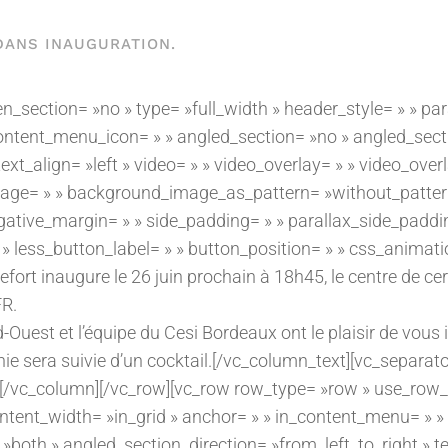
 DANS
INAUGURATION
.
_section= »no » type= »full_width » header_style= » » par
ontent_menu_icon= » » angled_section= »no » angled_sect
text_align= »left » video= » » video_overlay= » » video_o
age= » » background_image_as_pattern= »without_pattern 
gative_margin= » » side_padding= » » parallax_side_paddi
 » less_button_label= » » button_position= » » css_animati
fort inaugure le 26 juin prochain à 18h45, le centre de ce
FR.
Ouest et l’équipe du Cesi Bordeaux ont le plaisir de vous 
ie sera suivie d’un cocktail.[/vc_column_text][vc_separato
[/vc_column][/vc_row][vc_row row_type= »row » use_row_
content_width= »in_grid » anchor= » » in_content_menu= » 
both » angled_section_direction= »from_left_to_right » text