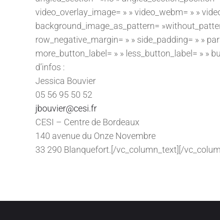
video_overlay_image= » » video_webm= » » vide
background_image_as_pattern= »without_pattern 
row_negative_margin= » » side_padding= » » para
more_button_label= » » less_button_label= » » b
d’infos :
Jessica Bouvier
05 56 95 50 52
jbouvier@cesi.fr
CESI – Centre de Bordeaux
140 avenue du Onze Novembre
33 290 Blanquefort.[/vc_column_text][/vc_colum