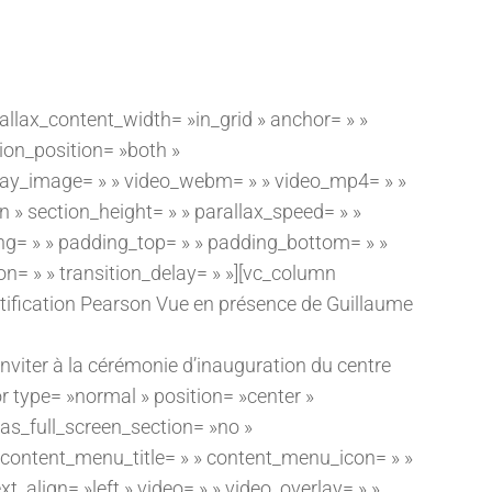
allax_content_width= »in_grid » anchor= » »
ion_position= »both »
verlay_image= » » video_webm= » » video_mp4= » »
» section_height= » » parallax_speed= » »
ng= » » padding_top= » » padding_bottom= » »
on= » » transition_delay= » »][vc_column
rtification Pearson Vue en présence de Guillaume
inviter à la cérémonie d’inauguration du centre
r type= »normal » position= »center »
as_full_screen_section= »no »
» content_menu_title= » » content_menu_icon= » »
_align= »left » video= » » video_overlay= » »