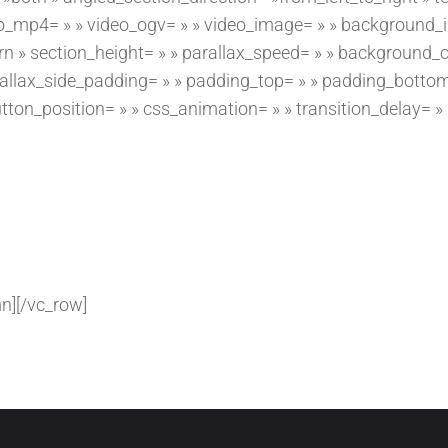
o_mp4= » » video_ogv= » » video_image= » » background_
» section_height= » » parallax_speed= » » background_col
llax_side_padding= » » padding_top= » » padding_bottom= 
utton_position= » » css_animation= » » transition_delay= 
n][/vc_row]