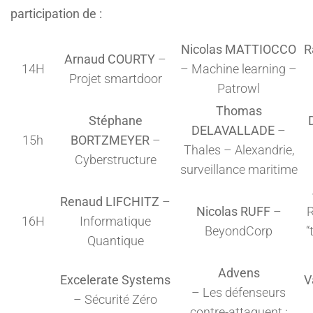
participation de :
Nicolas MATTIOCCO
R
Arnaud COURTY
–
14H
– Machine learning –
Projet smartdoor
Patrowl
Thomas
Stéphane
DELAVALLADE
–
15h
BORTZMEYER
–
Thales – Alexandrie,
Cyberstructure
surveillance maritime
Renaud LIFCHITZ
–
Nicolas RUFF
–
R
16H
Informatique
BeyondCorp
“
Quantique
Advens
Excelerate Systems
V
– Les défenseurs
– Sécurité Zéro
contre-attaquent :