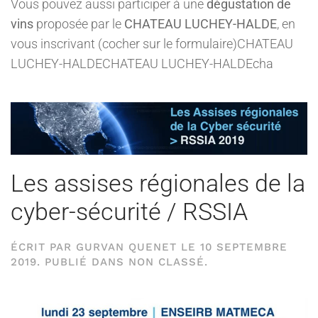
Vous pouvez aussi participer à une
dégustation de
vins
proposée par le
CHATEAU LUCHEY-HALDE
, en
vous inscrivant (cocher sur le formulaire)CHATEAU
LUCHEY-HALDECHATEAU LUCHEY-HALDEcha
Les assises régionales de la
cyber-sécurité / RSSIA
ÉCRIT PAR
GURVAN QUENET
LE
10 SEPTEMBRE
2019
. PUBLIÉ DANS
NON CLASSÉ
.