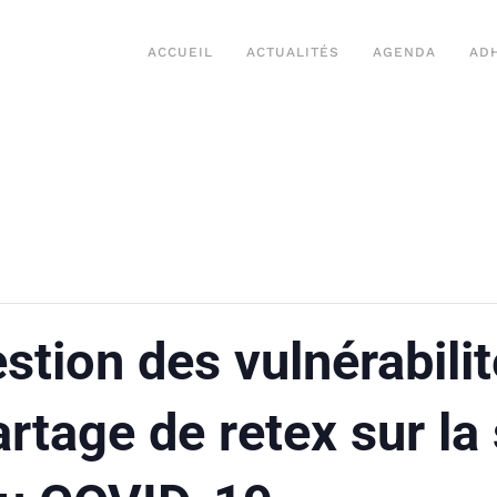
ACCUEIL
ACTUALITÉS
AGENDA
AD
stion des vulnérabili
age de retex sur la 