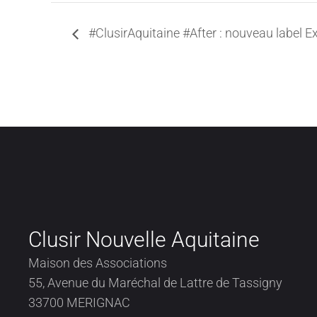
#ClusirAquitaine #After : nouveau label E
Clusir Nouvelle Aquitaine
Maison des Associations
55, Avenue du Maréchal de Lattre de Tassigny
33700 MERIGNAC