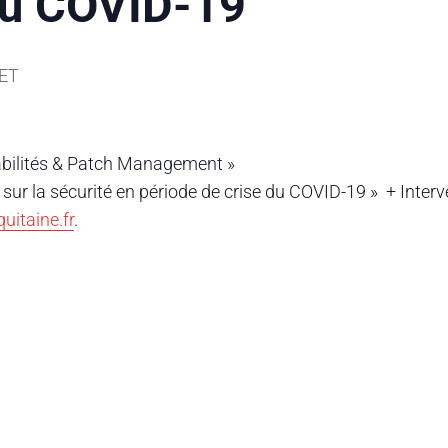
 du COVID-19
ET
rabilités & Patch Management »
sur la sécurité en période de crise du COVID-19 » + Interv
uitaine.fr
.