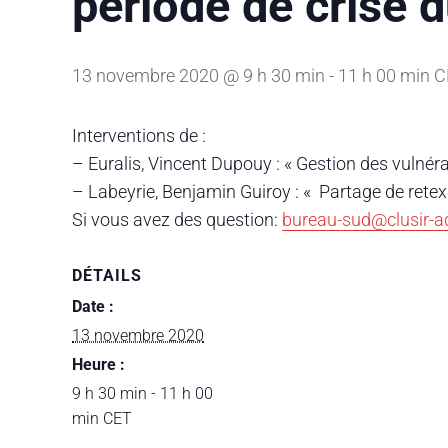
période de crise
13 novembre 2020 @ 9 h 30 min
-
11 h 00 min
C
Interventions de :
– Euralis, Vincent Dupouy : « Gestion des vulné
– Labeyrie, Benjamin Guiroy : « Partage de retex 
Si vous avez des question:
bureau-sud@clusir-aq
DÉTAILS
Date :
13 novembre 2020
Heure :
9 h 30 min - 11 h 00
min
CET