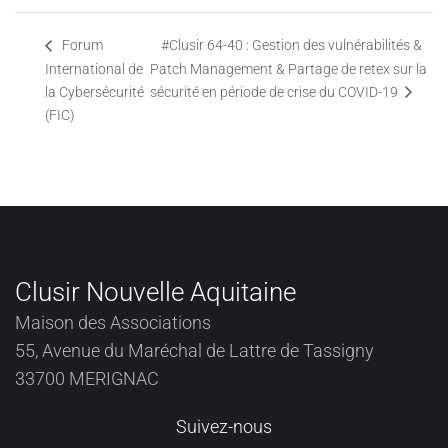
#Clusir 64-40 : Gestion des vulnérabilités &
Forum
International de
Patch Management & Partage de retex sur la
la Cybersécurité
sécurité en période de crise du COVID-19
(FIC)
Clusir Nouvelle Aquitaine
Maison des Associations
55, Avenue du Maréchal de Lattre de Tassigny
33700 MERIGNAC
Suivez-nous