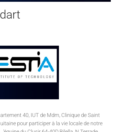
dart
partement 40, IUT de Mdm, Clinique de Saint
itaine pour participer à la vie locale de notre
 ‘équipe du Clusir 64-40D.Bilella, N.Terrade,