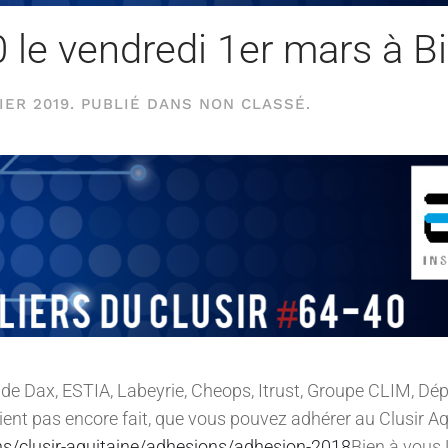
 le vendredi 1er mars à Bi
IER 2019
. PUBLIÉ DANS
NON CLASSÉ
.
 de Dax, ESTIA, Labeyrie, Cheops, Itrust, Groupe CLIM, Dé
ient pas encore fait, que vous pouvez adhérer au Clusir Aqu
s/clusir-aquitaine/adhesions/adhesion-2018
Bien à vous.L