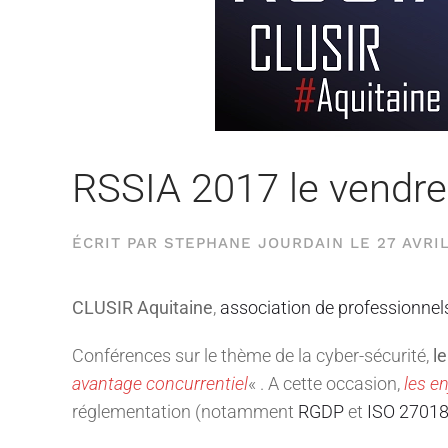
RSSIA 2017 le vendred
ÉCRIT PAR
STEPHANE JOURDAIN
LE
27 AVRIL
CLUSIR Aquitaine
,
association de professionnel
Conférences sur le thème de la cyber-sécurité,
l
avantage concurrentiel
« . A cette occasion,
les e
réglementation (notamment
RGDP
et
ISO 2701