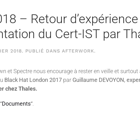
018 – Retour d’expérience
tation du Cert-IST par Th
IER 2018
. PUBLIÉ DANS
AFTERWORK
.
wn et Spectre nous encourage à rester en veille et surtout
du
Black Hat London 2017
par
Guillaume DEVOYON, expert
r chez Thales.
“
Documents
“
.