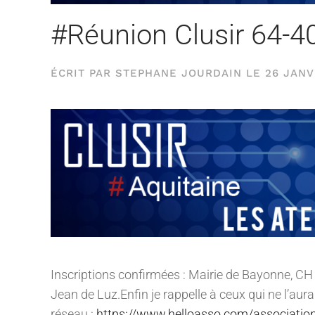
#Réunion Clusir 64-40
ÉCRIT PAR
STEPHANE JOURDAIN
LE
26 JANV
Inscriptions confirmées : Mairie de Bayonne, CH
Jean de Luz.Enfin je rappelle à ceux qui ne l’aura
réseau :
https://www.helloasso.com/association