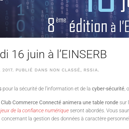
i 16 juin à l’EINSERB
 2017
. PUBLIÉ DANS
NON CLASSÉ
,
RSSIA
.
s
pour la sécurité de l’information et de la
cyber-sécurité
, 
e Club Commerce Connecté animera une table ronde
sur 
njeux de la confiance numérique
seront abordés. Vous saure
8
concernant la gestion des données à caractère personnel